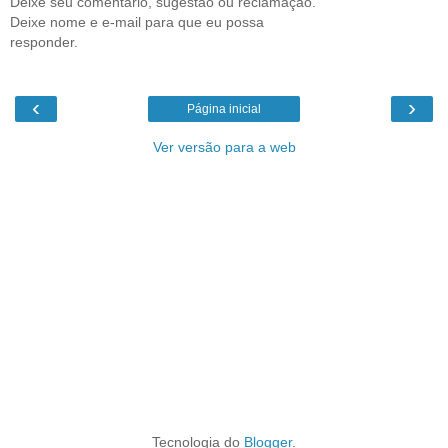
Deixe seu comentário, sugestão ou reclamação.
Deixe nome e e-mail para que eu possa
responder.
‹
›
Página inicial
Ver versão para a web
Tecnologia do
Blogger
.