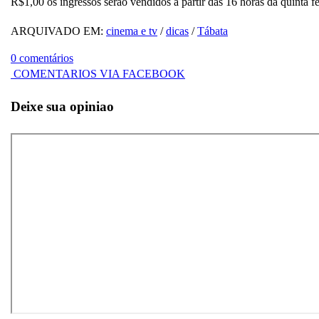
R$1,00 os ingressos serão vendidos à partir das 16 horas da quinta f
ARQUIVADO EM:
cinema e tv
/
dicas
/
Tábata
0 comentários
COMENTARIOS VIA FACEBOOK
Deixe sua opiniao