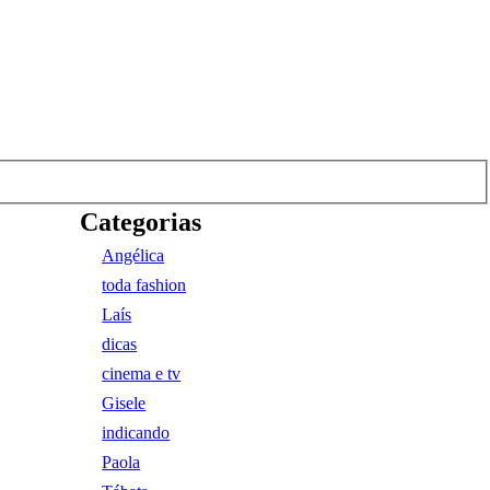
Categorias
Angélica
toda fashion
Laís
dicas
cinema e tv
Gisele
indicando
Paola