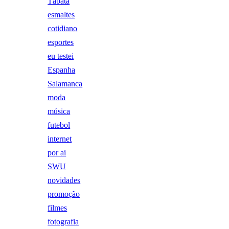
Tábata
esmaltes
cotidiano
esportes
eu testei
Espanha
Salamanca
moda
música
futebol
internet
por ai
SWU
novidades
promoção
filmes
fotografia