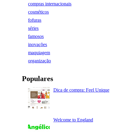
compras internacionais
cosméticos
fofuras
séries
famosos
inovações
maquiagem
organização
Populares
Dica de compra: Feel Unique
Welcome to England