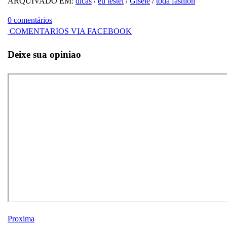
ARQUIVADO EM:
dicas
/
eu testei
/
Gisele
/
toda fashion
0 comentários
COMENTARIOS VIA FACEBOOK
Deixe sua opiniao
Proxima