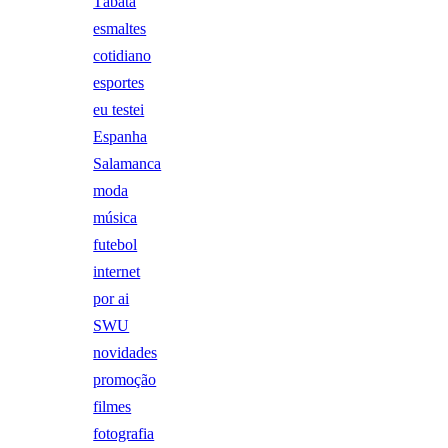
Tábata
esmaltes
cotidiano
esportes
eu testei
Espanha
Salamanca
moda
música
futebol
internet
por ai
SWU
novidades
promoção
filmes
fotografia