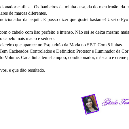
dor e afins... Os banheiros da minha casa, da do meu irmão, da 
ares de marcas diferentes.
nador da Jequiti. E posso dizer que gostei bastante! Usei o Fyo
 o cabelo com liso perfeito e intenso. Não sei se deixa mesmo mais 
o o cabelo mais macio e sedoso.
lereiro que aparece no Esquadrão da Moda no SBT. Com 5 linhas
s. Tem Cacheados Controlados e Definidos; Protetor e Iluminador da Cor
o do Volume. Cada linha tem shampoo, condicionador, máscara e creme 
s, e que dão resultado.