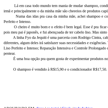
Lá em casa todo mundo tem mania de mudar shampoo, condiciona
irmã e principalmente o da minha mãe são cheeeios de produtos capil
Numa das idas pra casa da minha mãe, achei shampoo e condicio
Perfeito e Intenso.
O cheiro é muito bom e o efeito é bem legal. Esse é pra ficar com
pois meu pai é japonês, e fui abençoada de ter cabelo liso. Mas sint
A linha Fyo da Jequiti é uma parceria com Rodrigo Cintra, cabe
diferentes, algum deles irá satisfazer suas necessidades e exigência
Liso Perfeito e Intenso; Reparação Intensiva e Controle Prolongad
pentear.
É uma boa opção pra quem gosta de experimentar produtos novo
O shampoo é vendido à R$15,90 e o condicionador R$17,50.