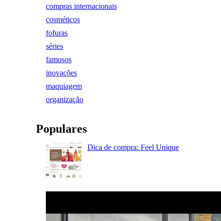
compras internacionais
cosméticos
fofuras
séries
famosos
inovações
maquiagem
organização
Populares
Dica de compra: Feel Unique