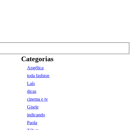
Categorias
Angélica
toda fashion
Laís
dicas
cinema e tv
Gisele
indicando
Paola