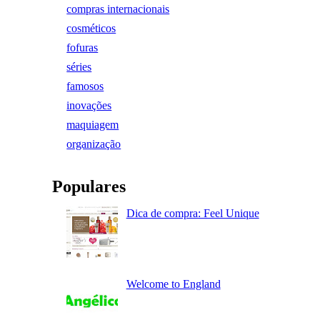
compras internacionais
cosméticos
fofuras
séries
famosos
inovações
maquiagem
organização
Populares
Dica de compra: Feel Unique
Welcome to England