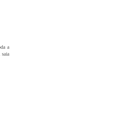
oda a
 saia