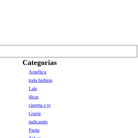
Categorias
Angélica
toda fashion
Laís
dicas
cinema e tv
Gisele
indicando
Paola