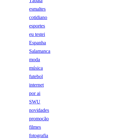
Tábata
esmaltes
cotidiano
esportes
eu testei
Espanha
Salamanca
moda
música
futebol
internet
por ai
SWU
novidades
promoção
filmes
fotografia