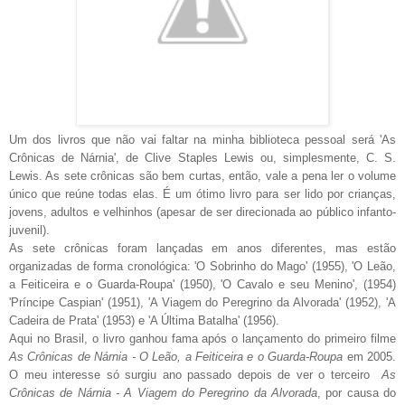
Um dos livros que não vai faltar na minha biblioteca pessoal será 'As
Crônicas de Nárnia', de Clive Staples Lewis ou, simplesmente, C. S.
Lewis. As sete crônicas são bem curtas, então, vale a pena ler o volume
único que reúne todas elas. É um ótimo livro para ser lido por crianças,
jovens, adultos e velhinhos (apesar de ser direcionada ao público infanto-
juvenil).
As sete crônicas foram lançadas em anos diferentes, mas estão
organizadas de forma cronológica: 'O Sobrinho do Mago' (1955), 'O Leão,
a Feiticeira e o Guarda-Roupa' (1950), 'O Cavalo e seu Menino', (1954)
'Príncipe Caspian' (1951), 'A Viagem do Peregrino da Alvorada' (1952), 'A
Cadeira de Prata' (1953) e 'A Última Batalha' (1956).
Aqui no Brasil, o livro ganhou fama após o lançamento do primeiro filme
As Crônicas de Nárnia - O Leão, a Feiticeira e o Guarda-Roupa
em 2005.
O meu interesse só surgiu ano passado depois de ver o terceiro
As
Crônicas de Nárnia - A Viagem do Peregrino da Alvorada
, por causa do