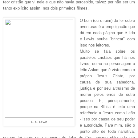
teor cristão que vi nele e que não havia percebido, talvez por não ser um
tanto explícito assim, nos dois primeiros filmes.
O bom (ou o ruim) de ler sobre
aventuras é a empolgação que
dá em cada página que é lida
e Lewis soube "brincar" com
isso nos leitores.
Muito se fala sobre os
paralelos cristãos que há nos
livros, como no personagem o
leão Aslam que é visto como o
próprio Jesus Cristo, por
causa de sua sabedoria,
justiça e por seu altruísmo de
morrer pelos erros de outra
pessoa. E, principalmente,
porque na Bíblia é feita uma
referência a Jesus como Leão
- isso por causa de seu poder
C. S. Lewis
e autoridade.
Para mim, são o
ponto alto de toda narrativa,
porque foi mais uma maneira de falar do Cristianismo utilizando um