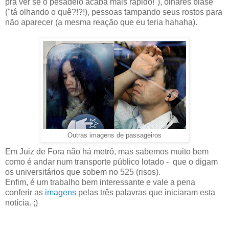
pra ver se o pesadelo acaba mais rápido!"), olhares blasê
("tá olhando o quê?!?!), pessoas tampando seus rostos para
não aparecer (a mesma reação que eu teria hahaha).
Outras imagens de passageiros
Em Juiz de Fora não há metrô, mas sabemos muito bem
como é andar num transporte público lotado - que o digam
os universitários que sobem no 525 (risos).
Enfim, é um trabalho bem interessante e vale a pena
conferir as
imagens
pelas três palavras que iniciaram esta
notícia. ;)