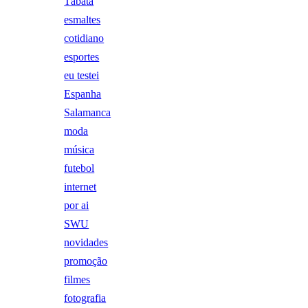
Tábata
esmaltes
cotidiano
esportes
eu testei
Espanha
Salamanca
moda
música
futebol
internet
por ai
SWU
novidades
promoção
filmes
fotografia