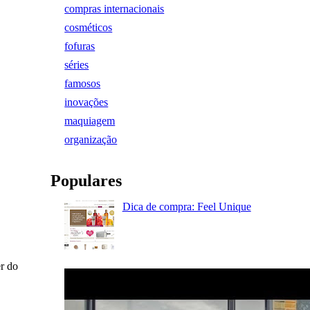
compras internacionais
cosméticos
fofuras
séries
famosos
inovações
maquiagem
organização
Populares
Dica de compra: Feel Unique
er do