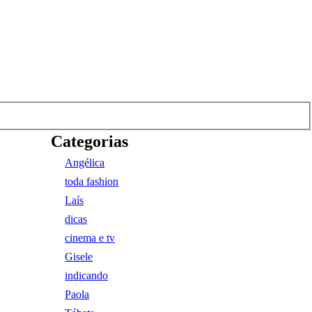
Categorias
Angélica
toda fashion
Laís
dicas
cinema e tv
Gisele
indicando
Paola