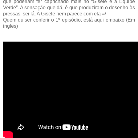
que poderiam ter caprichado mais no “Gisele e a Equipe
Verde”. A sensação que dá, é que produziram o desenho às
pressas, sei lá. A Gisele nem parece com ela =/
Quem quiser conferir o 1º episódio, está aqui embaixo (Em
inglês)