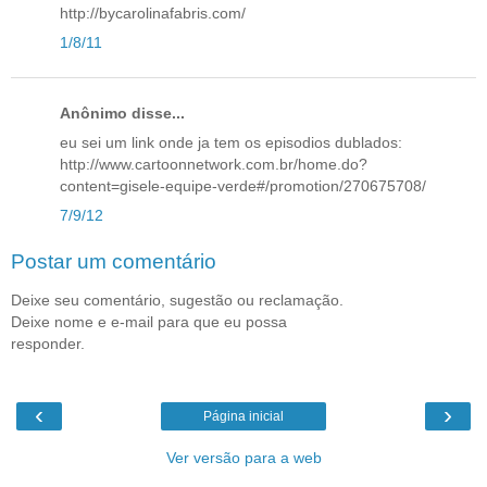
http://bycarolinafabris.com/
1/8/11
Anônimo disse...
eu sei um link onde ja tem os episodios dublados:
http://www.cartoonnetwork.com.br/home.do?
content=gisele-equipe-verde#/promotion/270675708/
7/9/12
Postar um comentário
Deixe seu comentário, sugestão ou reclamação.
Deixe nome e e-mail para que eu possa
responder.
‹
›
Página inicial
Ver versão para a web