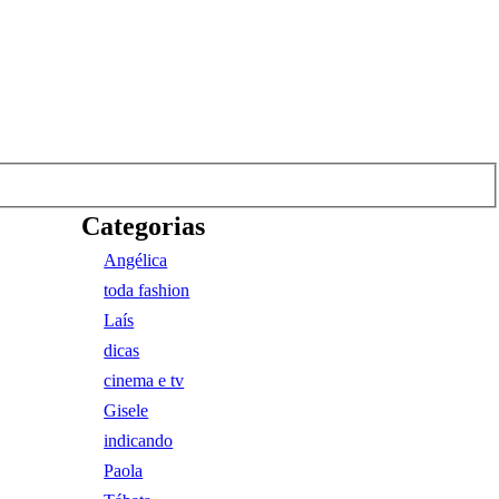
Categorias
Angélica
toda fashion
Laís
dicas
cinema e tv
Gisele
indicando
Paola