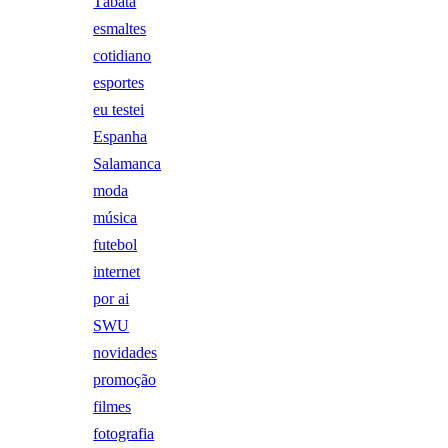
Tábata
esmaltes
cotidiano
esportes
eu testei
Espanha
Salamanca
moda
música
futebol
internet
por ai
SWU
novidades
promoção
filmes
fotografia