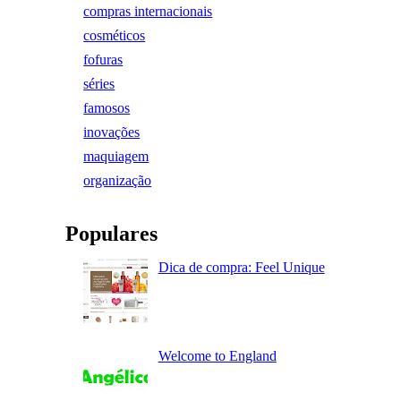
compras internacionais
cosméticos
fofuras
séries
famosos
inovações
maquiagem
organização
Populares
Dica de compra: Feel Unique
Welcome to England