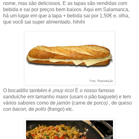
nome, mas são deliciosos. E as tapas são vendidas com
bebida e sai por preços bem baixos. Aqui em Salamanca,
há um lugar em que a tapa + bebida sai por 1,50€ e, olha,
que você sai super alimentado. hihihi
Foto: Reprodução
O bocadillo também é
¡muy rico!
É o nosso famoso
sanduíche em tamanho maior (usam o pão baguete) e tem
vários sabores como de
jamón
(carne de porco
)
, de
queso
con bacon
, de
pollo
(frango) etc.