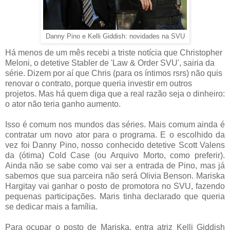
Danny Pino e Kelli Giddish: novidades na SVU
Há menos de um mês recebi a triste notícia que Christopher
Meloni, o detetive Stabler de 'Law & Order SVU', sairia da
série. Dizem por aí que Chris (para os íntimos rsrs) não quis
renovar o contrato, porque queria investir em outros
projetos. Mas há quem diga que a real razão seja o dinheiro:
o ator não teria ganho aumento.
Isso é comum nos mundos das séries. Mais comum ainda é
contratar um novo ator para o programa. E o escolhido da
vez foi Danny Pino, nosso conhecido detetive Scott Valens
da (ótima) Cold Case (ou Arquivo Morto, como preferir).
Ainda não se sabe como vai ser a entrada de Pino, mas já
sabemos que sua parceira não será Olivia Benson. Mariska
Hargitay vai ganhar o posto de promotora no SVU, fazendo
pequenas participações. Maris tinha declarado que queria
se dedicar mais a família.
Para ocupar o posto de Mariska, entra atriz Kelli Giddish