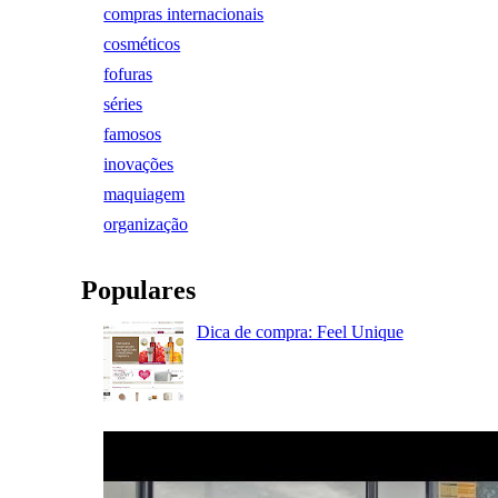
compras internacionais
cosméticos
fofuras
séries
famosos
inovações
maquiagem
organização
Populares
Dica de compra: Feel Unique