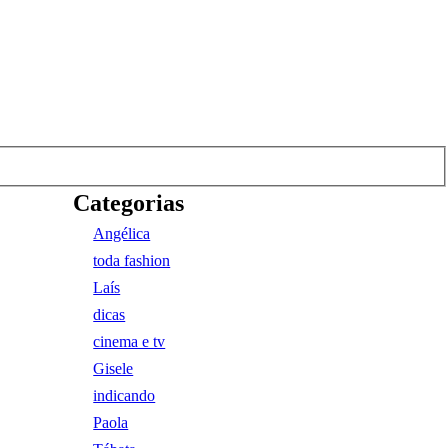
Categorias
Angélica
toda fashion
Laís
dicas
cinema e tv
Gisele
indicando
Paola