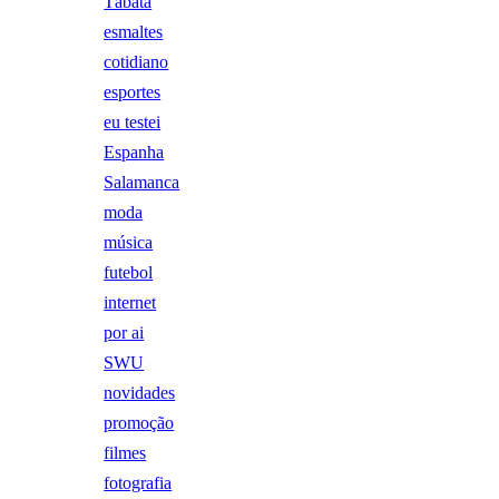
Tábata
esmaltes
cotidiano
esportes
eu testei
Espanha
Salamanca
moda
música
futebol
internet
por ai
SWU
novidades
promoção
filmes
fotografia