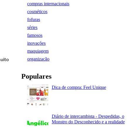
compras internacionais
cosméticos
fofuras
séries
famosos
inovações
maquiagem
organização
muito
Populares
Dica de compra: Feel Unique
Diário de intercambista - Despedidas, o
Monstro do Desconhecido e a realidade