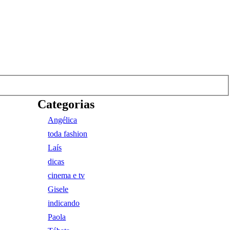
Categorias
Angélica
toda fashion
Laís
dicas
cinema e tv
Gisele
indicando
Paola