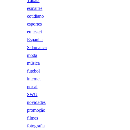
Tábata
esmaltes
cotidiano
esportes
eu testei
Espanha
Salamanca
moda
música
futebol
internet
por ai
SWU
novidades
promoção
filmes
fotografia